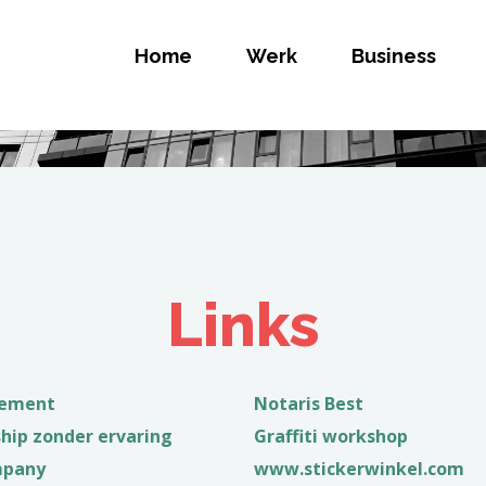
Home
Werk
Business
ELIJK
Links
nement
Notaris Best
ship zonder ervaring
Graffiti workshop
mpany
www.stickerwinkel.com