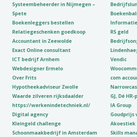
Systeembeheerder in Nijmegen –
Bedrijfsl
Spete
Boekenbal
Boekenleggers bestellen
Informatie
Relatiegeschenken goedkoop
RS geld
Accountant in Zeewolde
Bedrijfson
Exact Online consultant
Lindenhae
ICT bedrijf Arnhem
Vendic
Webdesigner Ermelo
Woocommer
Over Frits
com accou
Hypotheekadviseur Zwolle
Narrowcas
Waarde zilveren rijksdaalder
GJ, Dé HR-
https://werkenindetechniek.nl/
IA Group
Digital agency
Goudprijs 
Kleingeld challenge
Akoestiek
Schoonmaakbedrijf in Amsterdam
Skills ma