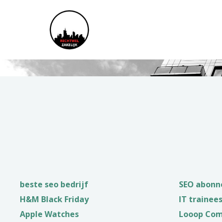
RECHTWEL ZAK
beste seo bedrijf
SEO abon
H&M Black Friday
IT trainee
Apple Watches
Looop Co