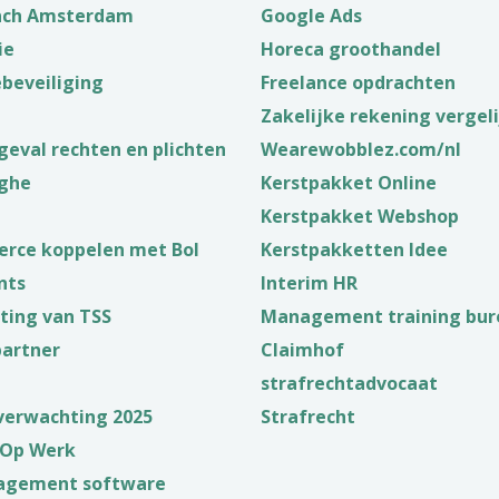
unch Amsterdam
Google Ads
ie
Horeca groothandel
beveiliging
Freelance opdrachten
Zakelijke rekening vergel
geval rechten en plichten
Wearewobblez.com/nl
ghe
Kerstpakket Online
Kerstpakket Webshop
ce koppelen met Bol
Kerstpakketten Idee
nts
Interim HR
ting van TSS
Management training bur
partner
Claimhof
strafrechtadvocaat
verwachting 2025
Strafrecht
 Op Werk
nagement software