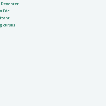
o Deventer
n Ede
ltant
ng cursus