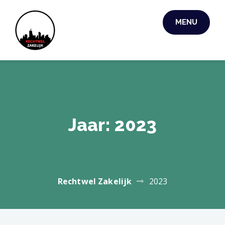
Skip
to
MENU
RECHTWEL
content
ZAKELIJK
Jaar:
2023
Rechtwel Zakelijk
2023