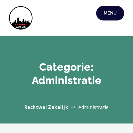
Skip
to
MENU
RECHTWEL
content
ZAKELIJK
Categorie:
Administratie
Rechtwel Zakelijk
Administratie