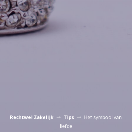
Rechtwel Zakelijk
Tips
Het symbool van
liefde