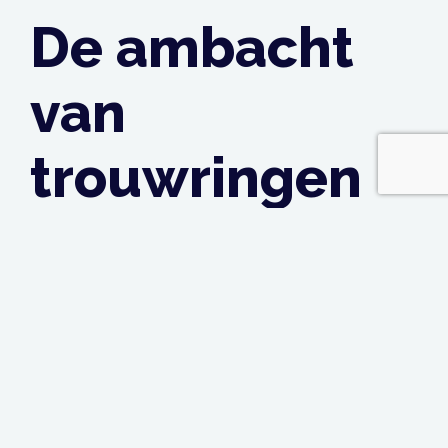
De ambacht
van
trouwringen
maken
Een trouwring laten maken is een ambacht op zich.
Het vereist de vaardigheden van een ervaren
edelsmid om de visies van een koppel tot leven te
brengen. Het proces begint vaak met een gesprek
waarin wensen en voorkeuren worden besproken,