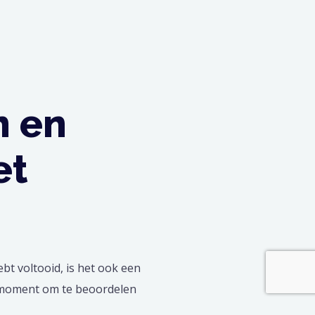
 en
et
bt voltooid, is het ook een
e moment om te beoordelen
 kan worden. Het planten