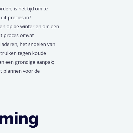
den, is het tijd om te
it precies in?
den op de winter en om een
it proces omvat
bladeren, het snoeien van
struiken tegen koude
an een grondige aanpak;
et plannen voor de
rming