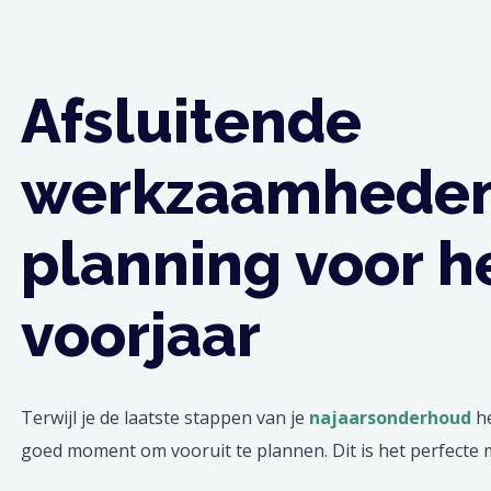
Afsluitende
werkzaamheden
planning voor h
voorjaar
Terwijl je de laatste stappen van je
najaarsonderhoud
he
goed moment om vooruit te plannen. Dit is het perfect
wat goed werkte in je tuin en wat volgend jaar verbeterd