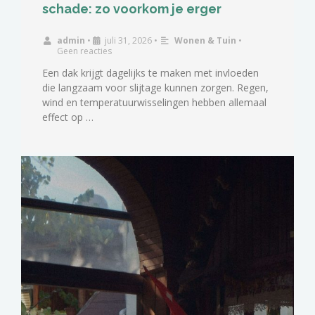
schade: zo voorkom je erger
admin
•
juli 31, 2026
•
Wonen & Tuin
•
Geen reacties
Een dak krijgt dagelijks te maken met invloeden
die langzaam voor slijtage kunnen zorgen. Regen,
wind en temperatuurwisselingen hebben allemaal
effect op …