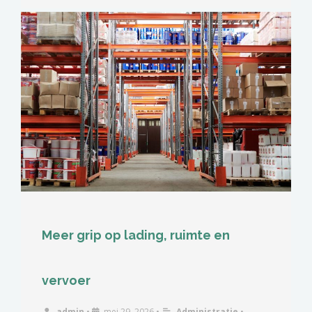
Meer grip op lading, ruimte en
vervoer
admin
•
mei 29, 2026
•
Administratie
•