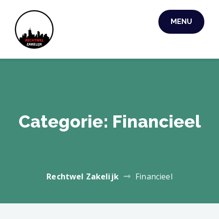
Skip
to
MENU
RECHTWEL
content
ZAKELIJK
Categorie:
Financieel
Rechtwel Zakelijk
Financieel