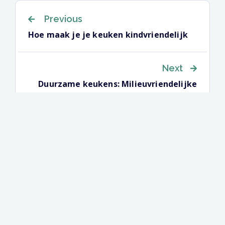
Berichtnavigat
Previous
Hoe maak je je keuken kindvriendelijk
Next
Duurzame keukens: Milieuvriendelijke
materialen en energie-efficiënte
apparaten