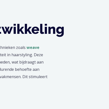
twikkeling
echnieken zoals
weave
eit in haarstyling. Deze
heden, wat bijdraagt aan
tdurende behoefte aan
e vakmensen. Dit stimuleert