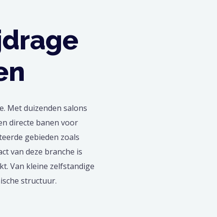
jdrage
en
ie. Met duizenden salons
een directe banen voor
teerde gebieden zoals
act van deze branche is
t. Van kleine zelfstandige
ische structuur.