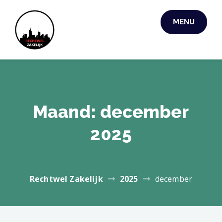
Skip
to
MENU
RECHTWEL
content
ZAKELIJK
Maand:
december
2025
Rechtwel Zakelijk
2025
december